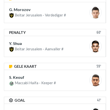
G. Morozov
Beitar Jerusalem - Verdediger #
60'
PENALTY
Y. Shua
Beitar Jerusalem - Aanvaller #
59'
GELE KAART
S. Keouf
Maccabi Haifa - Keeper #
41'
GOAL