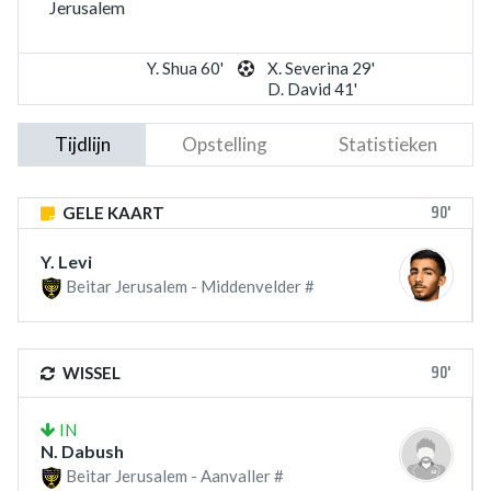
Jerusalem
Y. Shua 60'
X. Severina 29'
D. David 41'
Tijdlijn
Opstelling
Statistieken
90'
GELE KAART
Y. Levi
Beitar Jerusalem - Middenvelder #
90'
WISSEL
IN
N. Dabush
Beitar Jerusalem - Aanvaller #