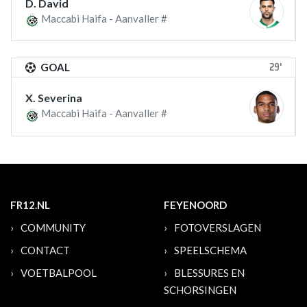
D. David
Maccabi Haifa - Aanvaller #
29'
GOAL
X. Severina
Maccabi Haifa - Aanvaller #
FR12.NL
FEYENOORD
COMMUNITY
FOTOVERSLAGEN
CONTACT
SPEELSCHEMA
VOETBALPOOL
BLESSURES EN
SCHORSINGEN