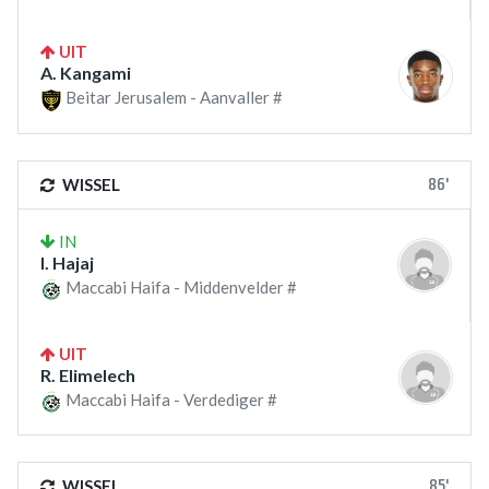
UIT
A. Kangami
Beitar Jerusalem - Aanvaller #
86'
WISSEL
IN
I. Hajaj
Maccabi Haifa - Middenvelder #
UIT
R. Elimelech
Maccabi Haifa - Verdediger #
85'
WISSEL