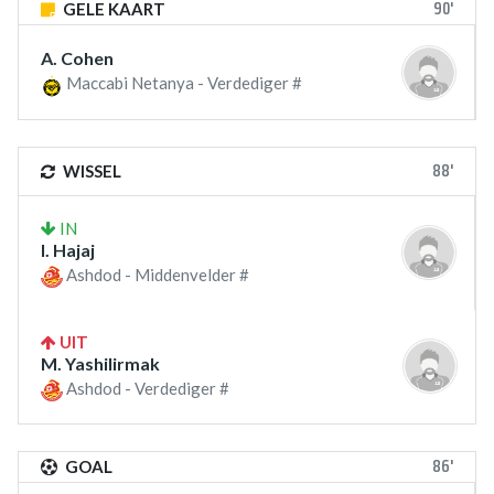
90'
GELE KAART
A. Cohen
Maccabi Netanya - Verdediger #
88'
WISSEL
IN
I. Hajaj
Ashdod - Middenvelder #
UIT
M. Yashilirmak
Ashdod - Verdediger #
86'
GOAL