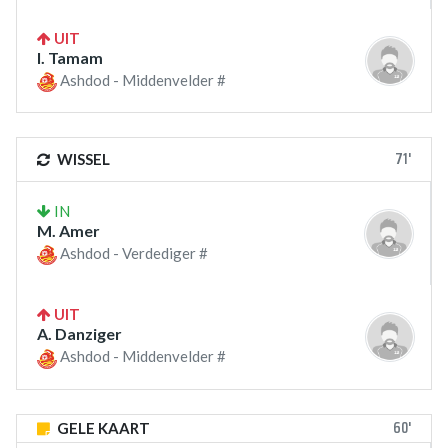
UIT
I. Tamam
Ashdod - Middenvelder #
71'
WISSEL
IN
M. Amer
Ashdod - Verdediger #
UIT
A. Danziger
Ashdod - Middenvelder #
60'
GELE KAART