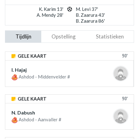
K. Karim 13'
M. Levi 37'
A. Mendy 28'
B. Zaarura 43'
B. Zaarura 86'
Tijdlijn
Opstelling
Statistieken
90'
GELE KAART
I. Hajaj
Ashdod - Middenvelder #
90'
GELE KAART
N. Dabush
Ashdod - Aanvaller #