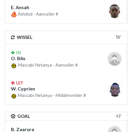
E. Ansah
Ashdod - Aanvaller #
56'
WISSEL
IN
O. Bilu
Maccabi Netanya - Aanvaller #
UIT
W. Cyprien
Maccabi Netanya - Middenvelder #
43'
GOAL
B. Zaarura