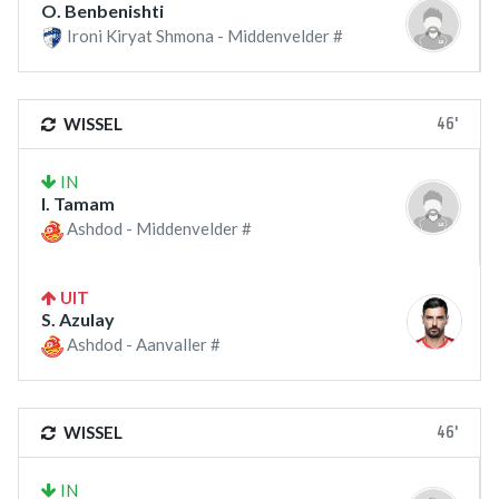
O. Benbenishti
Ironi Kiryat Shmona - Middenvelder #
46'
WISSEL
IN
I. Tamam
Ashdod - Middenvelder #
UIT
S. Azulay
Ashdod - Aanvaller #
46'
WISSEL
IN