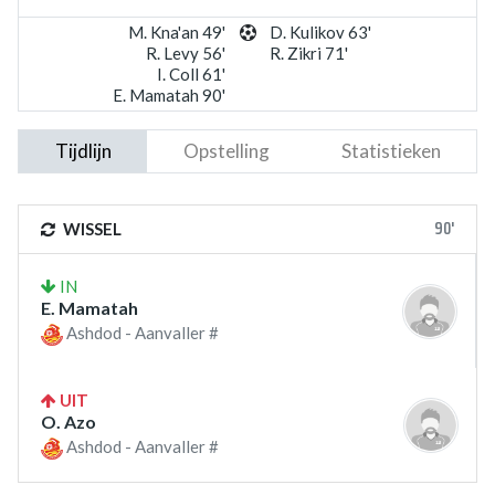
M. Kna'an 49'
D. Kulikov 63'
R. Levy 56'
R. Zikri 71'
I. Coll 61'
E. Mamatah 90'
Tijdlijn
Opstelling
Statistieken
90'
WISSEL
IN
E. Mamatah
Ashdod - Aanvaller #
UIT
O. Azo
Ashdod - Aanvaller #