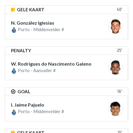
40'
GELE KAART
N. González Iglesias
Porto - Middenvelder #
25'
PENALTY
W. Rodrigues do Nascimento Galeno
Porto - Aanvaller #
16'
GOAL
I. Jaime Pajuelo
Porto - Middenvelder #
15'
GELE KAART