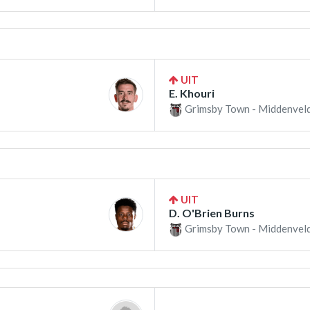
UIT
E. Khouri
Grimsby Town - Middenveld
UIT
D. O'Brien Burns
Grimsby Town - Middenveld