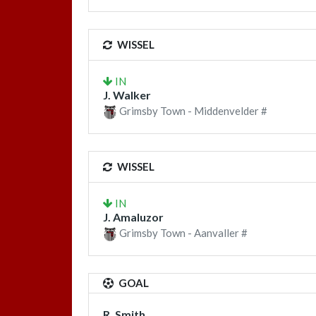
WISSEL
IN
J. Walker
Grimsby Town - Middenvelder #
WISSEL
IN
J. Amaluzor
Grimsby Town - Aanvaller #
GOAL
R. Smith