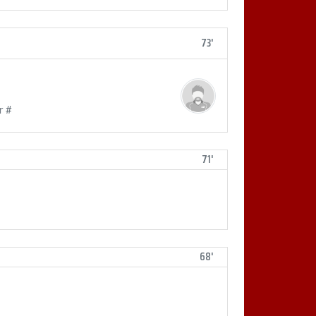
73'
r #
71'
68'