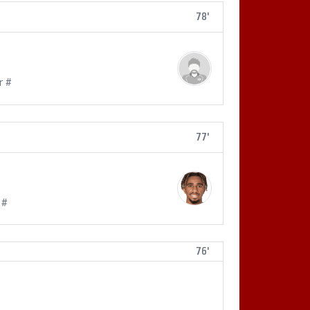
78'
r #
77'
 #
76'