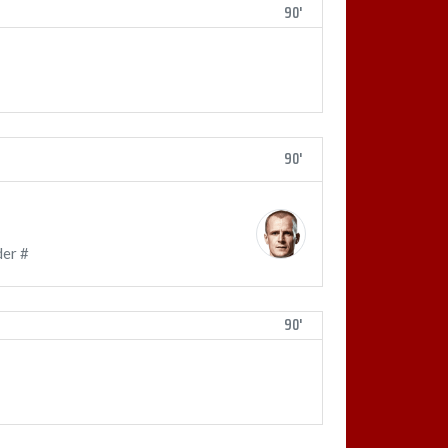
90'
90'
er #
90'