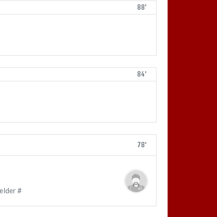
88'
84'
78'
elder #