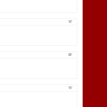
51'
38'
15'