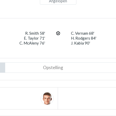
Afgelopen
R. Smith 58'
C. Vernam 68'
E. Taylor 71'
H. Rodgers 84'
C. McAleny 76'
J. Kabia 90'
Opstelling