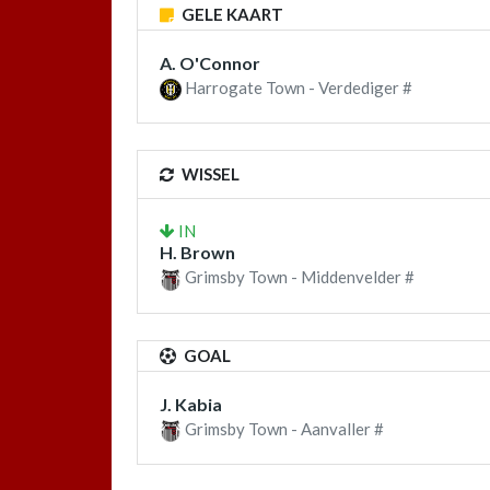
GELE KAART
A. O'Connor
Harrogate Town - Verdediger #
WISSEL
IN
H. Brown
Grimsby Town - Middenvelder #
GOAL
J. Kabia
Grimsby Town - Aanvaller #