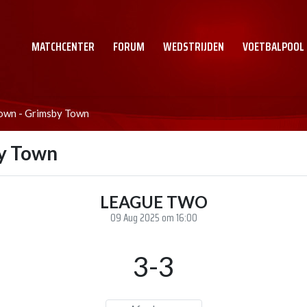
MATCHCENTER
FORUM
WEDSTRIJDEN
VOETBALPOOL
own - Grimsby Town
y Town
LEAGUE TWO
09 Aug 2025 om 16:00
3-3