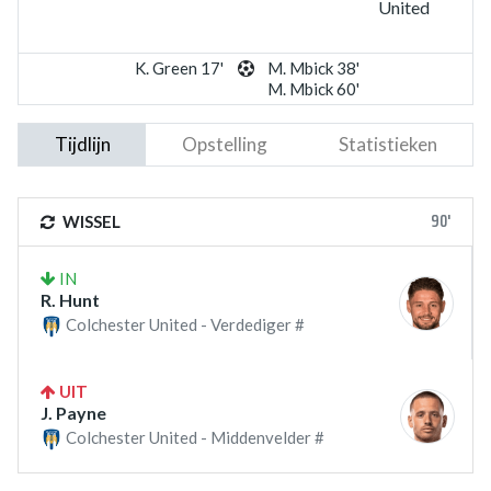
United
K. Green 17'
M. Mbick 38'
M. Mbick 60'
Tijdlijn
Opstelling
Statistieken
90'
WISSEL
IN
R. Hunt
Colchester United - Verdediger #
UIT
J. Payne
Colchester United - Middenvelder #