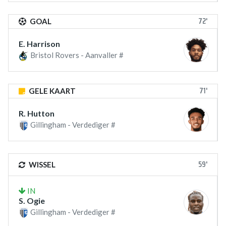
72'
GOAL
E. Harrison
Bristol Rovers - Aanvaller #
71'
GELE KAART
R. Hutton
Gillingham - Verdediger #
59'
WISSEL
IN
S. Ogie
Gillingham - Verdediger #