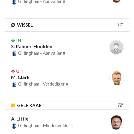
Gillingham - Aanvaller #
77'
WISSEL
IN
S. Palmer-Houlden
Gillingham - Aanvaller #
UIT
M. Clark
Gillingham - Verdediger #
72'
GELE KAART
A. Little
Gillingham - Middenvelder #