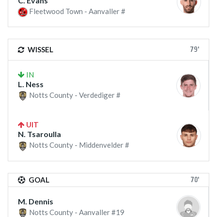
C. Evans
Fleetwood Town - Aanvaller #
79'
WISSEL
IN
L. Ness
Notts County - Verdediger #
UIT
N. Tsaroulla
Notts County - Middenvelder #
70'
GOAL
M. Dennis
Notts County - Aanvaller #19