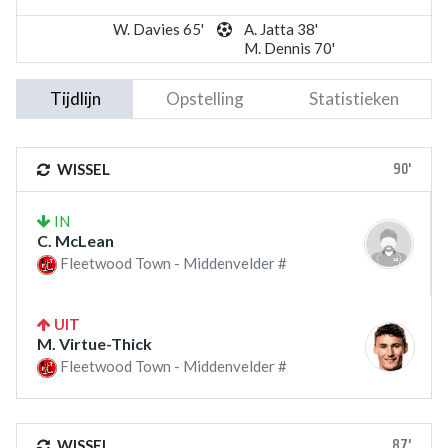
W. Davies 65'
A. Jatta 38'
M. Dennis 70'
Tijdlijn
Opstelling
Statistieken
90'
WISSEL
IN
C. McLean
Fleetwood Town - Middenvelder #
UIT
M. Virtue-Thick
Fleetwood Town - Middenvelder #
87'
WISSEL