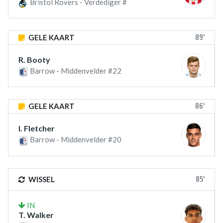
Bristol Rovers - Verdediger #
89'
GELE KAART
R. Booty
Barrow - Middenvelder #22
86'
GELE KAART
I. Fletcher
Barrow - Middenvelder #20
85'
WISSEL
IN
T. Walker