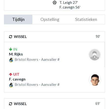
T. Leigh 27'
F. cavegn 56'
Tijdlijn
Opstelling
Statistieken
90'
WISSEL
IN
M. Rijks
Bristol Rovers - Aanvaller #
UIT
F. cavegn
Bristol Rovers - Aanvaller #
69'
WISSEL