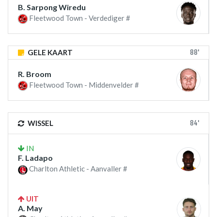
B. Sarpong Wiredu
Fleetwood Town - Verdediger #
88'
GELE KAART
R. Broom
Fleetwood Town - Middenvelder #
84'
WISSEL
IN
F. Ladapo
Charlton Athletic - Aanvaller #
UIT
A. May