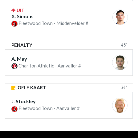
UIT
X. Simons
Fleetwood Town - Middenvelder #
45'
PENALTY
A. May
Charlton Athletic - Aanvaller #
34'
GELE KAART
J. Stockley
Fleetwood Town - Aanvaller #