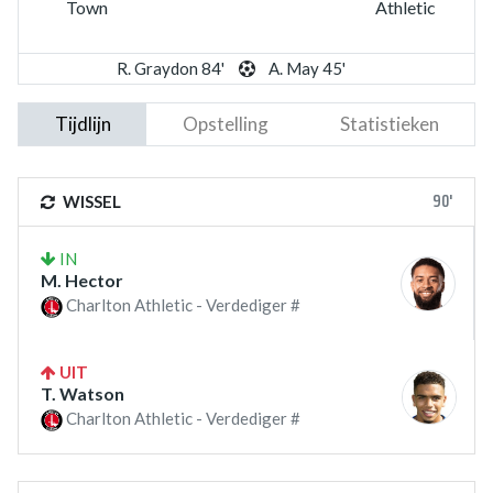
Town
Athletic
R. Graydon 84'
A. May 45'
Tijdlijn
Opstelling
Statistieken
90'
WISSEL
IN
M. Hector
Charlton Athletic - Verdediger #
UIT
T. Watson
Charlton Athletic - Verdediger #