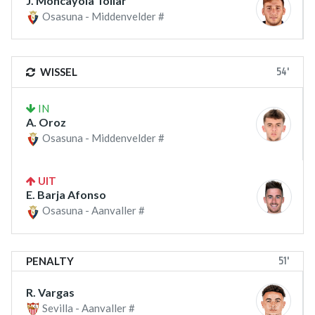
J. Moncayola Tollar
Osasuna - Middenvelder #
54'
WISSEL
IN
A. Oroz
Osasuna - Middenvelder #
UIT
E. Barja Afonso
Osasuna - Aanvaller #
51'
PENALTY
R. Vargas
Sevilla - Aanvaller #