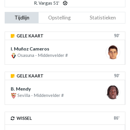
R. Vargas 51'
Tijdlijn
Opstelling
Statistieken
90'
GELE KAART
I. Muñoz Cameros
Osasuna - Middenvelder #
90'
GELE KAART
B. Mendy
Sevilla - Middenvelder #
86'
WISSEL