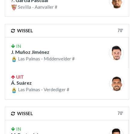
?. García Pascual
Sevilla - Aanvaller #
70'
WISSEL
IN
J. Muñoz Jiménez
Las Palmas - Middenvelder #
UIT
Á. Suárez
Las Palmas - Verdediger #
70'
WISSEL
IN