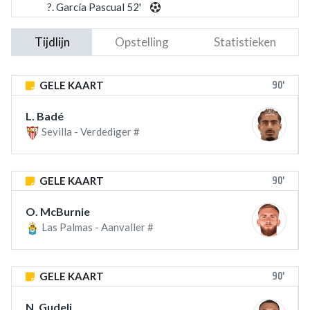
?. García Pascual 52'
Tijdlijn
Opstelling
Statistieken
90'
GELE KAART
L. Badé
Sevilla - Verdediger #
90'
GELE KAART
O. McBurnie
Las Palmas - Aanvaller #
90'
GELE KAART
N. Gudelj