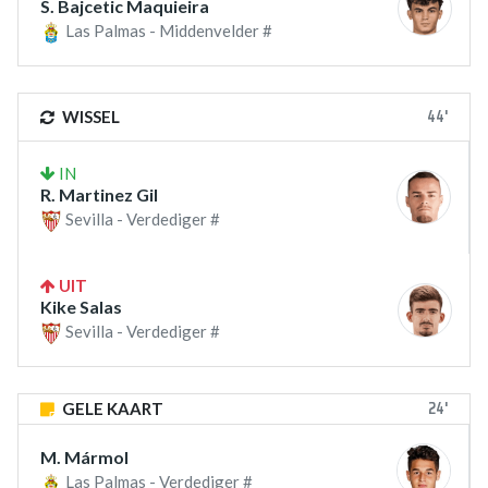
S. Bajcetic Maquieira
Las Palmas - Middenvelder #
44'
WISSEL
IN
R. Martinez Gil
Sevilla - Verdediger #
UIT
Kike Salas
Sevilla - Verdediger #
24'
GELE KAART
M. Mármol
Las Palmas - Verdediger #