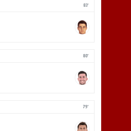
83'
80'
79'