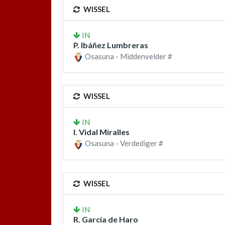
WISSEL
IN
P. Ibáñez Lumbreras
Osasuna - Middenvelder #
WISSEL
IN
I. Vidal Miralles
Osasuna - Verdediger #
WISSEL
IN
R. García de Haro