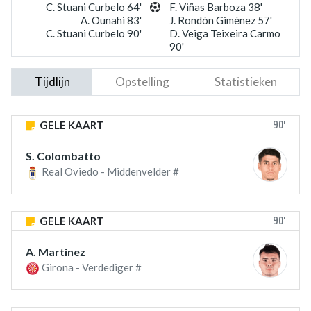
C. Stuani Curbelo 64'
F. Viñas Barboza 38'
A. Ounahi 83'
J. Rondón Giménez 57'
C. Stuani Curbelo 90'
D. Veiga Teixeira Carmo
90'
Tijdlijn
Opstelling
Statistieken
90'
GELE KAART
S. Colombatto
Real Oviedo - Middenvelder #
90'
GELE KAART
A. Martinez
Girona - Verdediger #