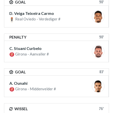
90'
GOAL
D. Veiga Teixeira Carmo
Real Oviedo - Verdediger #
90'
PENALTY
C. Stuani Curbelo
Girona - Aanvaller #
83'
GOAL
A. Ounahi
Girona - Middenvelder #
76'
WISSEL