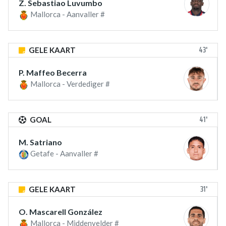
Z. Sebastiao Luvumbo
Mallorca - Aanvaller #
43'
GELE KAART
P. Maffeo Becerra
Mallorca - Verdediger #
41'
GOAL
M. Satriano
Getafe - Aanvaller #
31'
GELE KAART
O. Mascarell González
Mallorca - Middenvelder #