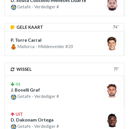
D. Sousa Coutinho Meneses Duarte
Getafe - Verdediger #
74'
GELE KAART
P. Torre Carral
Mallorca - Middenvelder #20
71'
WISSEL
IN
J. Boselli Graf
Getafe - Verdediger #
UIT
D. Dakonam Ortega
Getafe - Verdediger #