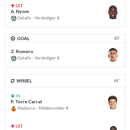
UIT
A. Nyom
Getafe - Verdediger #
63'
GOAL
Z. Romero
Getafe - Verdediger #
46'
WISSEL
IN
P. Torre Carral
Mallorca - Middenvelder #
UIT