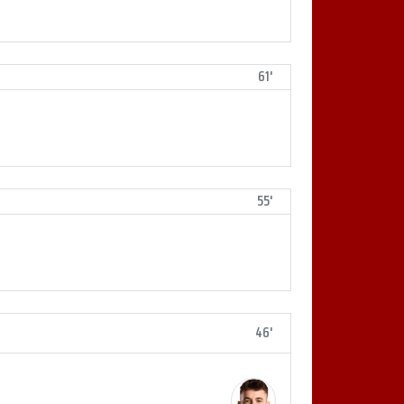
61'
55'
46'