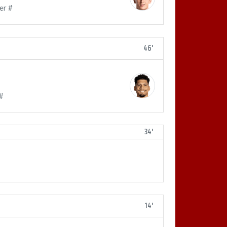
er #
46'
#
34'
14'