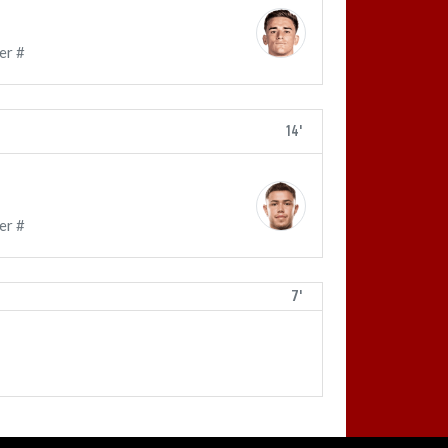
er #
14'
er #
7'