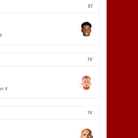
83'
#
76'
er #
76'