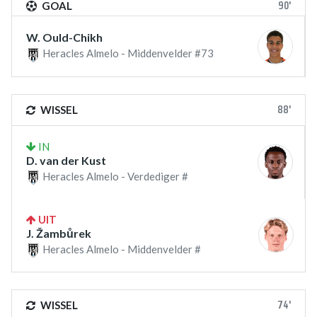
90'
GOAL
W. Ould-Chikh
Heracles Almelo - Middenvelder #73
88'
WISSEL
IN
D. van der Kust
Heracles Almelo - Verdediger #
UIT
J. Žambůrek
Heracles Almelo - Middenvelder #
74'
WISSEL