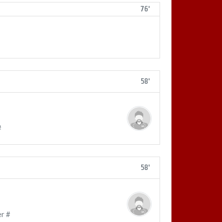
76'
58'
#
58'
er #