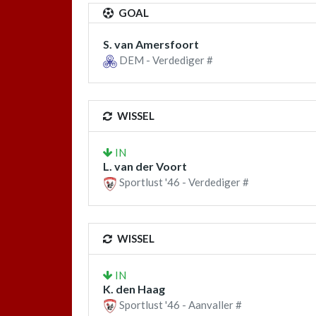
GOAL
S. van Amersfoort
DEM - Verdediger #
WISSEL
IN
L. van der Voort
Sportlust '46 - Verdediger #
WISSEL
IN
K. den Haag
Sportlust '46 - Aanvaller #