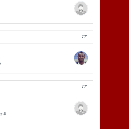
77'
#
77'
er #