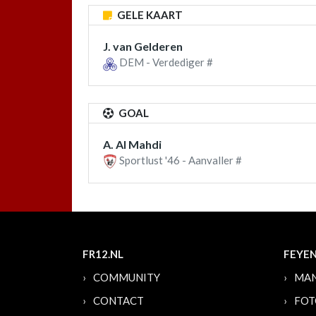
GELE KAART
J. van Gelderen
DEM - Verdediger #
GOAL
A. Al Mahdi
Sportlust '46 - Aanvaller #
FR12.NL
FEYE
COMMUNITY
MAN
CONTACT
FOT