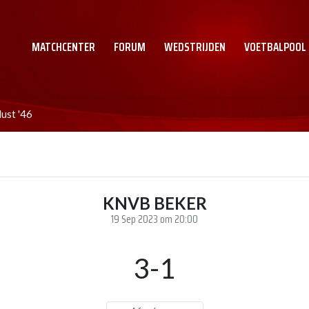
MATCHCENTER
FORUM
WEDSTRIJDEN
VOETBALPOOL
ust '46
KNVB BEKER
19 Sep 2023 om 20:00
3-1