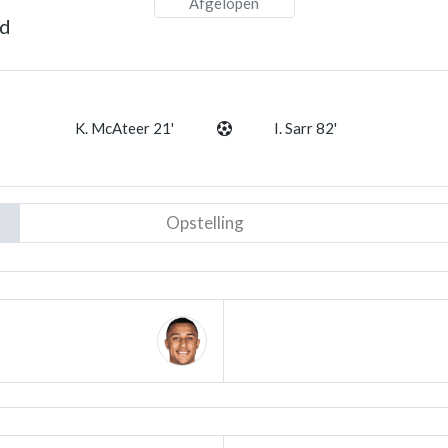
Afgelopen
nd
K. McAteer 21'
I. Sarr 82'
Opstelling