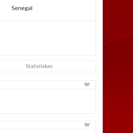
Senegal
Statistieken
90'
90'