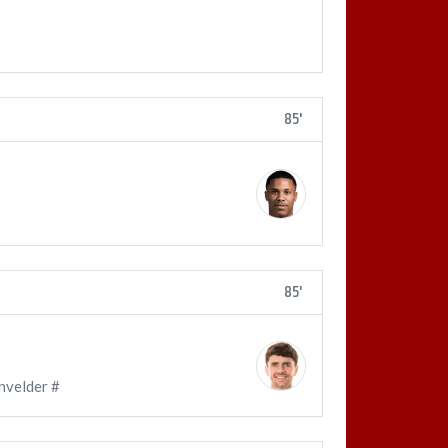
85'
85'
nvelder #