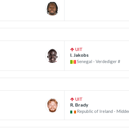
UIT
I. Jakobs
Senegal - Verdediger #
UIT
R. Brady
Republic of Ireland - Midde