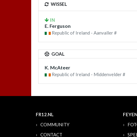
WISSEL
IN
E. Ferguson
Republic of Ireland - Aanvaller #
GOAL
K. McAteer
Republic of Ireland - Middenvelder #
FR12.NL
FEYE
COMMUNITY
FOT
CONTACT
SPE