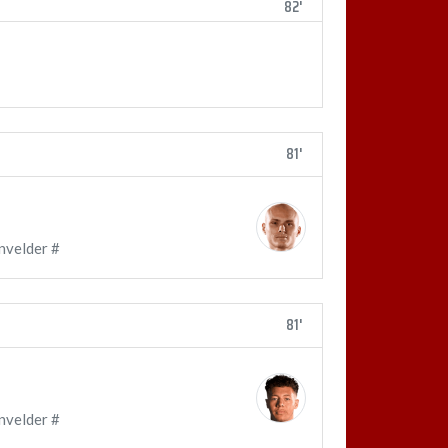
82'
81'
nvelder #
81'
nvelder #