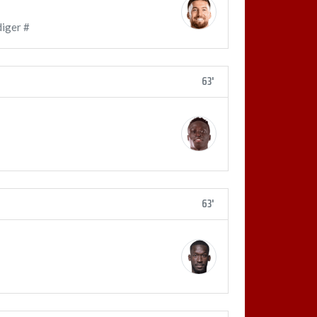
diger #
63'
63'