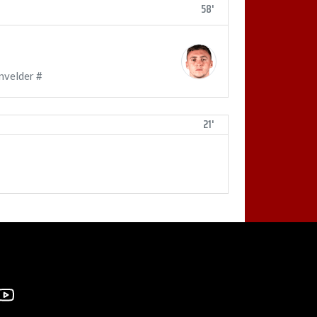
58'
nvelder #
21'