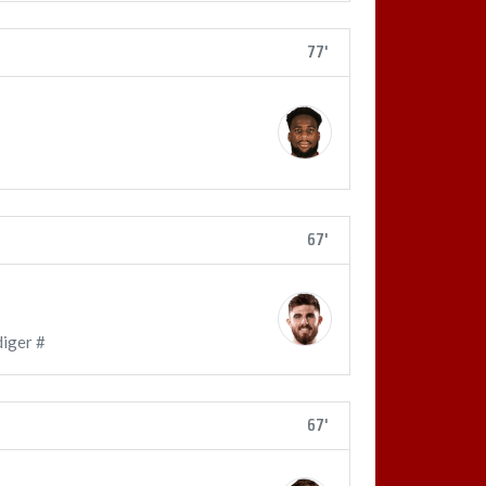
77'
67'
diger #
67'