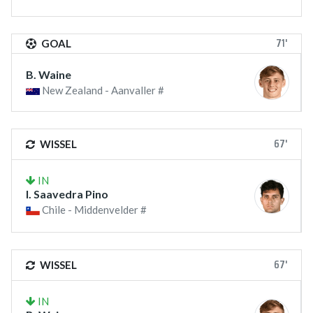
71'
GOAL
B. Waine
New Zealand - Aanvaller #
67'
WISSEL
IN
I. Saavedra Pino
Chile - Middenvelder #
67'
WISSEL
IN