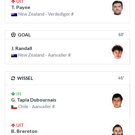
UIT
T. Payne
New Zealand - Verdediger #
60'
GOAL
J. Randall
New Zealand - Aanvaller #
46'
WISSEL
IN
G. Tapia Dubournais
Chile - Aanvaller #
UIT
B. Brereton