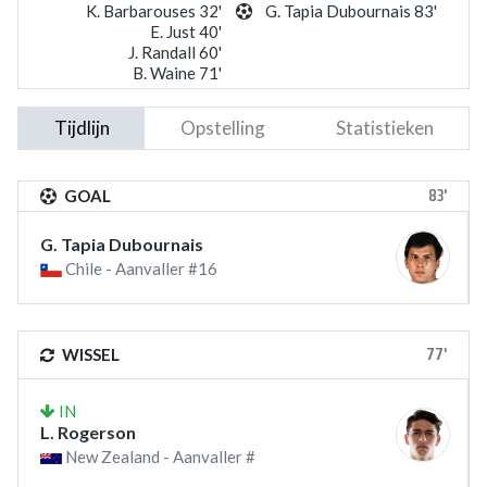
K. Barbarouses 32'
G. Tapia Dubournais 83'
E. Just 40'
J. Randall 60'
B. Waine 71'
Tijdlijn
Opstelling
Statistieken
83'
GOAL
G. Tapia Dubournais
Chile - Aanvaller #16
77'
WISSEL
IN
L. Rogerson
New Zealand - Aanvaller #