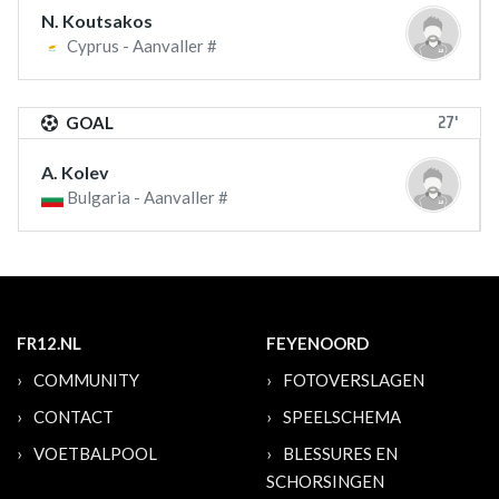
N. Koutsakos
Cyprus - Aanvaller #
27'
GOAL
A. Kolev
Bulgaria - Aanvaller #
FR12.NL
FEYENOORD
COMMUNITY
FOTOVERSLAGEN
CONTACT
SPEELSCHEMA
VOETBALPOOL
BLESSURES EN
SCHORSINGEN