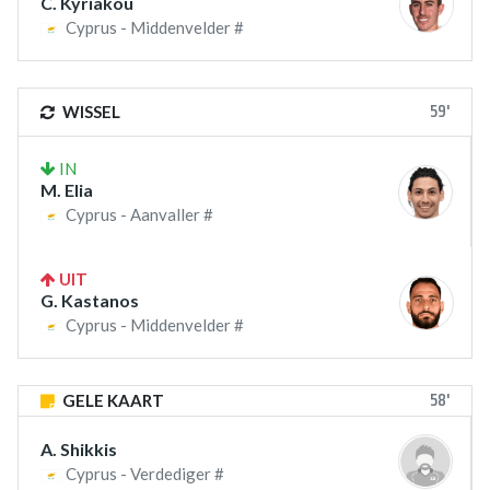
C. Kyriakou
Cyprus - Middenvelder #
59'
WISSEL
IN
M. Elia
Cyprus - Aanvaller #
UIT
G. Kastanos
Cyprus - Middenvelder #
58'
GELE KAART
A. Shikkis
Cyprus - Verdediger #