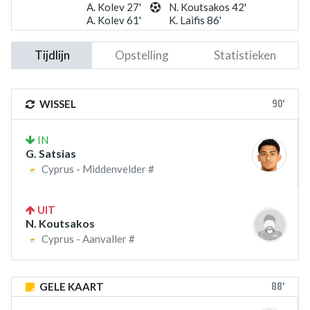
A. Kolev 27'
N. Koutsakos 42'
A. Kolev 61'
K. Laifis 86'
Tijdlijn
Opstelling
Statistieken
90'
WISSEL
IN
G. Satsias
Cyprus - Middenvelder #
UIT
N. Koutsakos
Cyprus - Aanvaller #
88'
GELE KAART