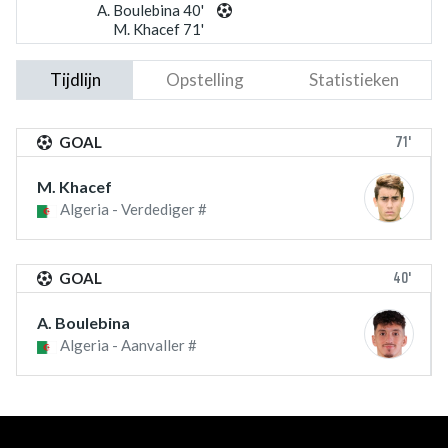
A. Boulebina 40'
M. Khacef 71'
Tijdlijn
Opstelling
Statistieken
71'
GOAL
M. Khacef
Algeria - Verdediger #
40'
GOAL
A. Boulebina
Algeria - Aanvaller #