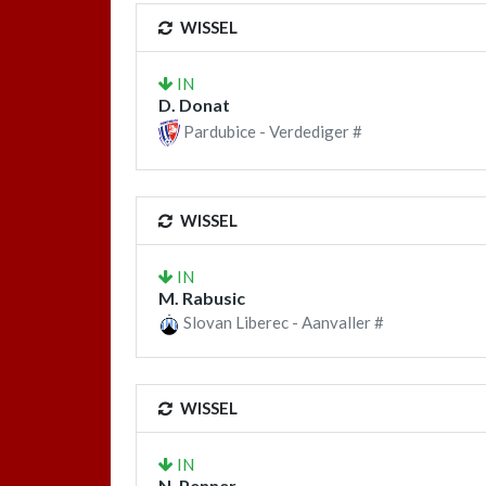
WISSEL
IN
D. Donat
Pardubice - Verdediger #
WISSEL
IN
M. Rabusic
Slovan Liberec - Aanvaller #
WISSEL
IN
N. Penner