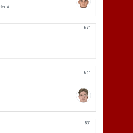
der #
67'
64'
63'