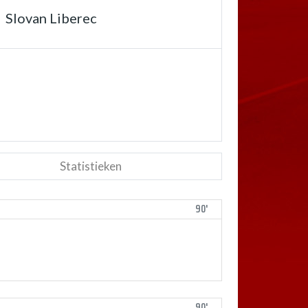
Slovan Liberec
Statistieken
90'
90'