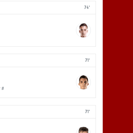
74'
71'
r #
71'