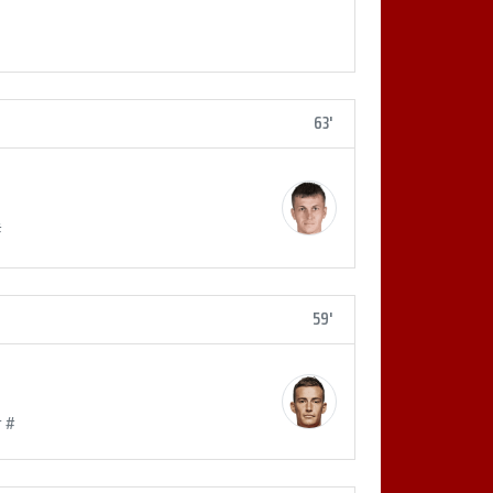
63'
#
59'
r #