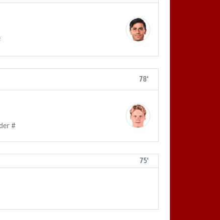
#
78'
der #
75'