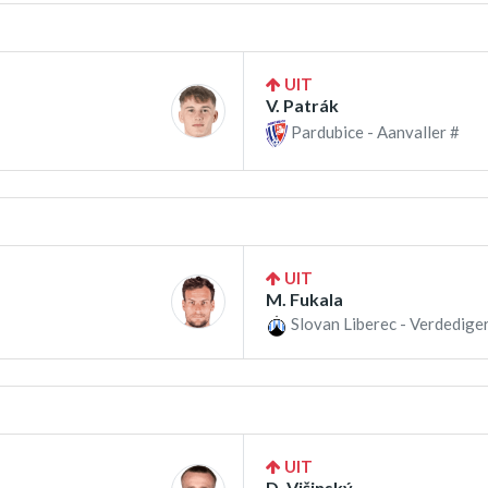
UIT
V. Patrák
Pardubice - Aanvaller #
UIT
M. Fukala
Slovan Liberec - Verdedige
UIT
D. Višinský