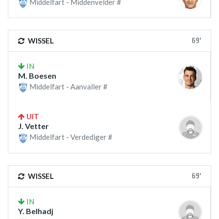
Middelfart - Middenvelder #
69'
WISSEL
IN
M. Boesen
Middelfart - Aanvaller #
UIT
J. Vetter
Middelfart - Verdediger #
69'
WISSEL
IN
Y. Belhadj