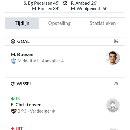
S. Eg Pedersen 45'
R. Arabaci 26'
M. Boesen 84'
M. Wohlgemuth 60'
Tijdlijn
Opstelling
Statistieken
84'
GOAL
M. Boesen
Middelfart - Aanvaller #
79'
WISSEL
IN
E. Christensen
B 93 - Verdediger #
UIT