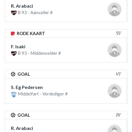
R. Arabaci
B 93 - Aanvaller #
55'
RODE KAART
F. Isaki
B 93 - Middenvelder #
45'
GOAL
S. Eg Pedersen
Middelfart - Verdediger #
26'
GOAL
R. Arabaci