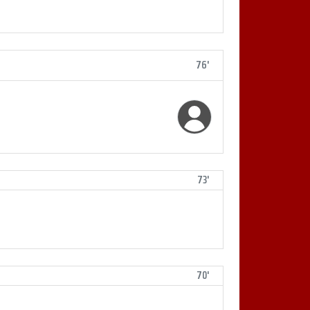
76'
73'
70'