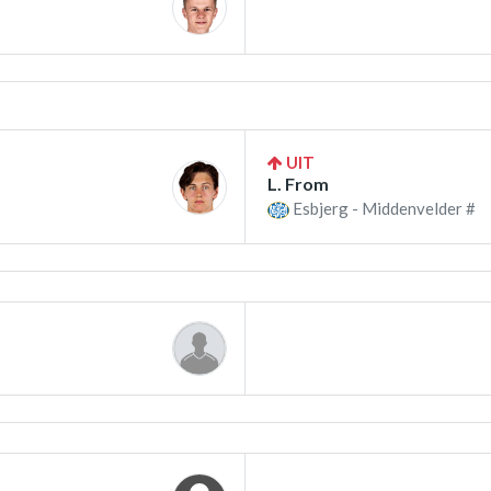
UIT
L. From
Esbjerg - Middenvelder #