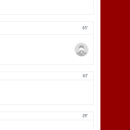
65'
63'
29'