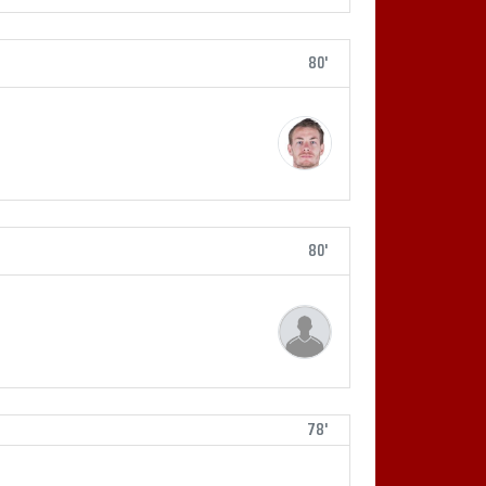
80'
80'
78'