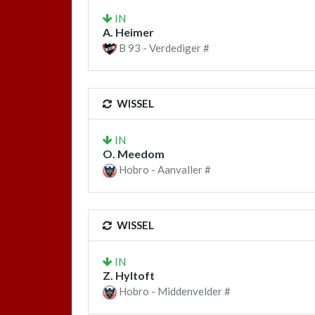
IN
A. Heimer
B 93 - Verdediger #
WISSEL
IN
O. Meedom
Hobro - Aanvaller #
WISSEL
IN
Z. Hyltoft
Hobro - Middenvelder #