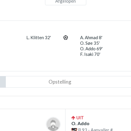
Afgelopen
L. Klitten 32'
A. Ahmad 8'
O. Søe 35'
O. Addo 69'
F. Isaki 70'
Opstelling
UIT
O. Addo
B 93 - Aanvaller #