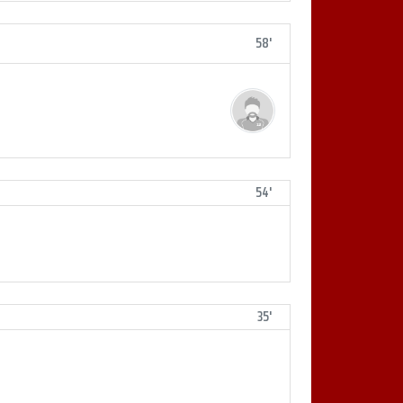
58'
54'
35'