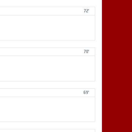
72'
70'
69'