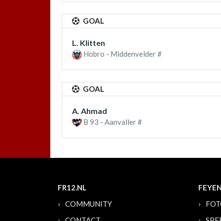
GOAL
L. Klitten
Hobro - Middenvelder #
GOAL
A. Ahmad
B 93 - Aanvaller #
FR12.NL
FEYE
COMMUNITY
FOT
CONTACT
SPE