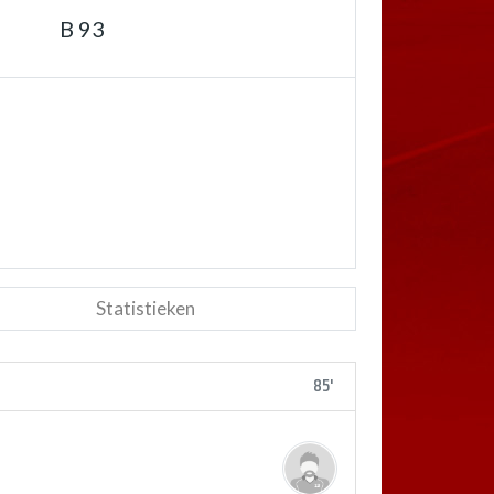
B 93
Statistieken
85'