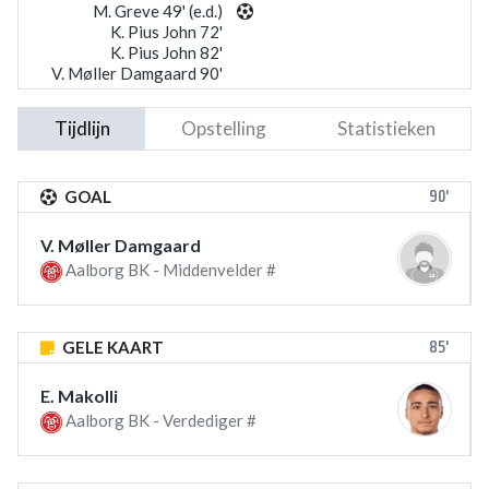
M. Greve 49' (e.d.)
K. Pius John 72'
K. Pius John 82'
V. Møller Damgaard 90'
Tijdlijn
Opstelling
Statistieken
90'
GOAL
V. Møller Damgaard
Aalborg BK - Middenvelder #
85'
GELE KAART
E. Makolli
Aalborg BK - Verdediger #