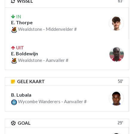
63'
WISSEL
IN
E. Thorpe
Wealdstone - Middenvelder #
UIT
E. Boldewijn
Wealdstone - Aanvaller #
50'
GELE KAART
B. Lubala
Wycombe Wanderers - Aanvaller #
29'
GOAL