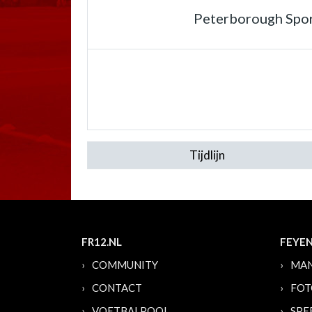
Peterborough Spo
Tijdlijn
FR12.NL
FEYE
COMMUNITY
MAN
CONTACT
FOT
VOETBALPOOL
SPE