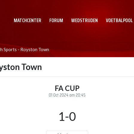
MATCHCENTER
FORUM
WEDSTRIJDEN
VOETBALPOOL
h Sports - Royston Town
oyston Town
FA CUP
01 Oct 2024 om 20:45
1-0