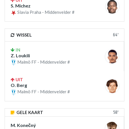
UIT
S. Michez
Slavia Praha - Middenvelder #
64'
WISSEL
IN
Z. Loukili
Malmö FF - Middenvelder #
UIT
O. Berg
Malmö FF - Middenvelder #
58'
GELE KAART
M. Konečný