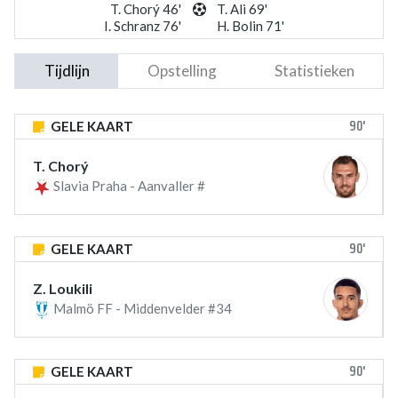
T. Chorý 46'
T. Ali 69'
I. Schranz 76'
H. Bolin 71'
Tijdlijn
Opstelling
Statistieken
90'
GELE KAART
T. Chorý
Slavia Praha - Aanvaller #
90'
GELE KAART
Z. Loukili
Malmö FF - Middenvelder #34
90'
GELE KAART