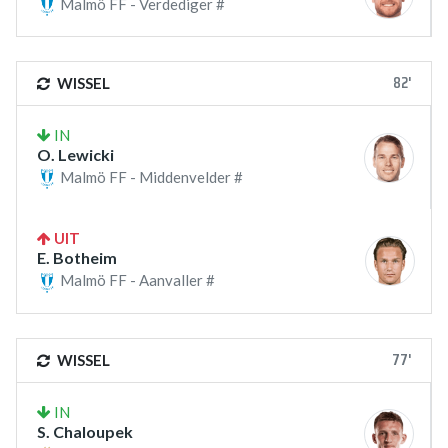
Malmö FF - Verdediger #
82'
WISSEL
IN
O. Lewicki
Malmö FF - Middenvelder #
UIT
E. Botheim
Malmö FF - Aanvaller #
77'
WISSEL
IN
S. Chaloupek