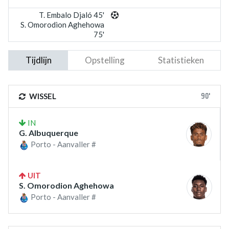
T. Embalo Djaló 45'
S. Omorodion Aghehowa
75'
Tijdlijn
Opstelling
Statistieken
90'
WISSEL
IN
G. Albuquerque
Porto - Aanvaller #
UIT
S. Omorodion Aghehowa
Porto - Aanvaller #