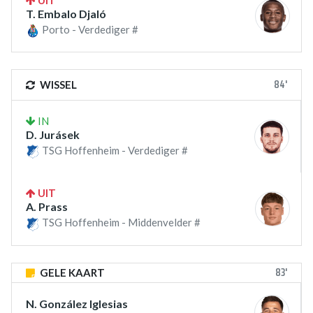
UIT
T. Embalo Djaló
Porto - Verdediger #
84'
WISSEL
IN
D. Jurásek
TSG Hoffenheim - Verdediger #
UIT
A. Prass
TSG Hoffenheim - Middenvelder #
83'
GELE KAART
N. González Iglesias