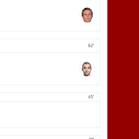
62'
45'