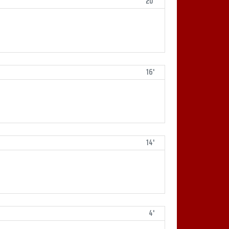
20'
16'
14'
4'