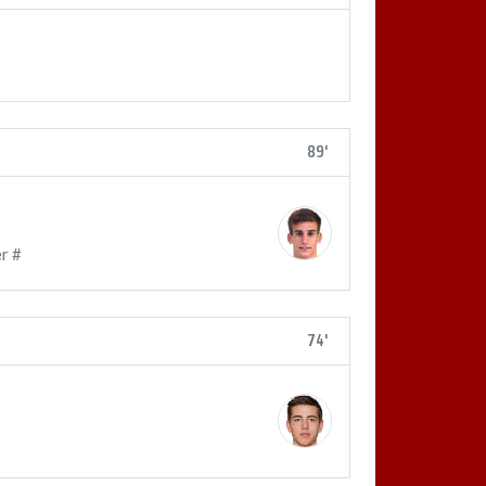
89'
r #
74'