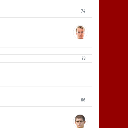
74'
73'
66'