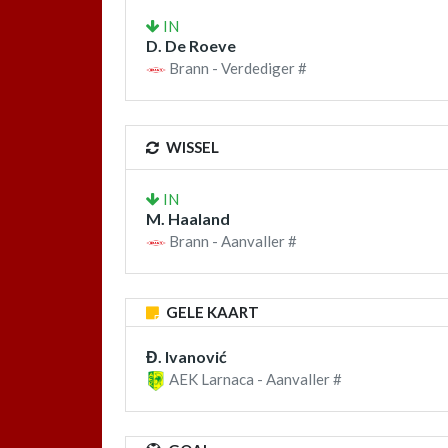
IN
D. De Roeve
Brann - Verdediger #
WISSEL
IN
M. Haaland
Brann - Aanvaller #
GELE KAART
Đ. Ivanović
AEK Larnaca - Aanvaller #