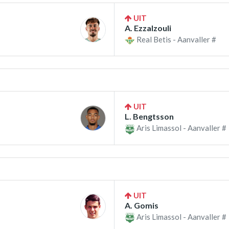
UIT
A. Ezzalzouli
Real Betis - Aanvaller #
UIT
L. Bengtsson
Aris Limassol - Aanvaller #
UIT
A. Gomis
Aris Limassol - Aanvaller #