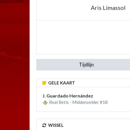
Aris Limassol
Tijdlijn
GELE KAART
J. Guardado Hernández
Real Betis - Middenvelder #18
WISSEL