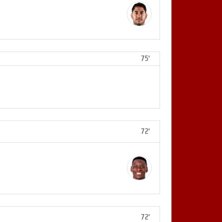
75'
72'
72'