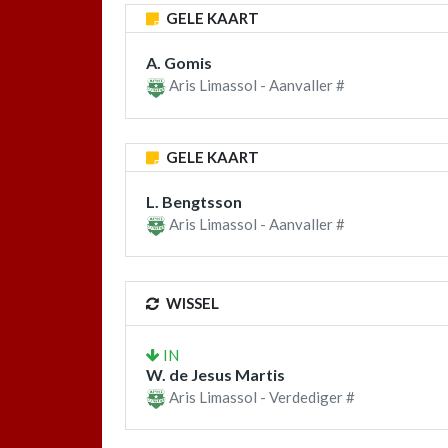
GELE KAART
A. Gomis
Aris Limassol - Aanvaller #
GELE KAART
L. Bengtsson
Aris Limassol - Aanvaller #
WISSEL
IN
W. de Jesus Martis
Aris Limassol - Verdediger #