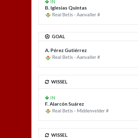
IN
B. Iglesias Quintas
Real Betis - Aanvaller #
GOAL
A. Pérez Gutiérrez
Real Betis - Aanvaller #
WISSEL
IN
F. Alarcón Suárez
Real Betis - Middenvelder #
WISSEL