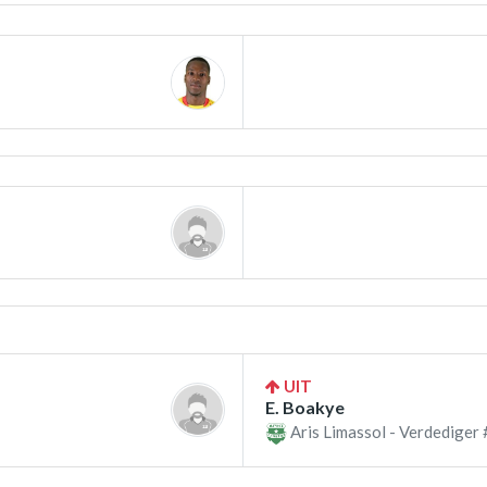
UIT
E. Boakye
Aris Limassol - Verdediger 