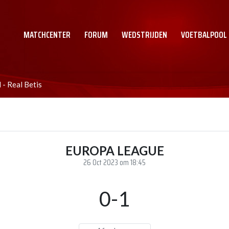
MATCHCENTER
FORUM
WEDSTRIJDEN
VOETBALPOOL
 - Real Betis
EUROPA LEAGUE
26 Oct 2023 om 18:45
0-1