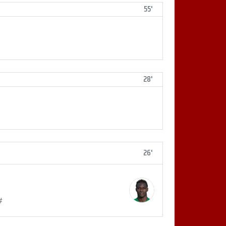
55'
28'
26'
#