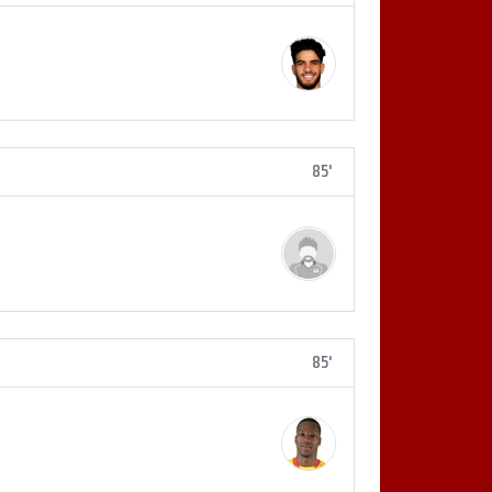
85'
85'