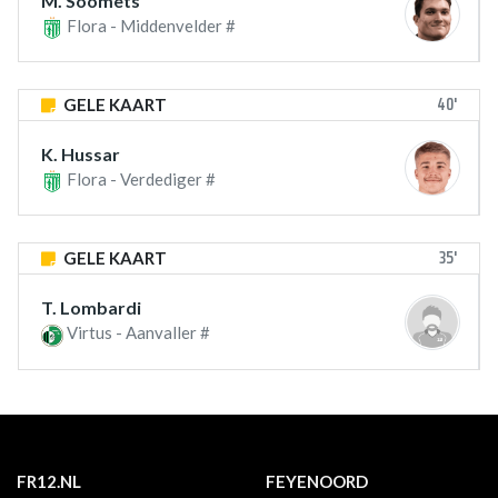
M. Soomets
Flora - Middenvelder #
40'
GELE KAART
K. Hussar
Flora - Verdediger #
35'
GELE KAART
T. Lombardi
Virtus - Aanvaller #
FR12.NL
FEYENOORD