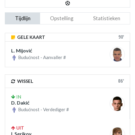
Tijdlijn
Opstelling
Statistieken
90'
GELE KAART
L. Mijović
Budućnost - Aanvaller #
86'
WISSEL
IN
D. Dakić
Budućnost - Verdediger #
UIT
I. Serikov