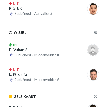
UIT
P. Grbić
Budućnost - Aanvaller #
63'
WISSEL
IN
D. Vukanić
Budućnost - Middenvelder #
UIT
L. Strumia
Budućnost - Middenvelder #
56'
GELE KAART