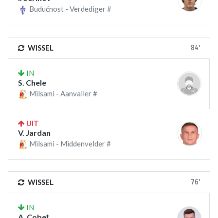
Budućnost - Verdediger #
84'
WISSEL
IN
S. Chele
Milsami - Aanvaller #
UIT
V. Jardan
Milsami - Middenvelder #
76'
WISSEL
IN
A. Cobeţ