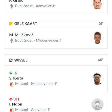
P. Grbić
Budućnost - Aanvaller #
51'
GELE KAART
M. Milićković
Budućnost - Middenvelder #
46'
WISSEL
IN
S. Keita
Milsami - Middenvelder #
UIT
I. Ndon
Milsami - Aanvaller #