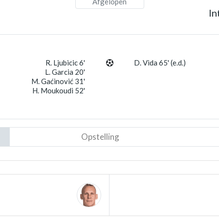
Afgelopen
In
R. Ljubicic 6'
D. Vida 65' (e.d.)
L. Garcia 20'
M. Gaćinović 31'
H. Moukoudi 52'
Opstelling