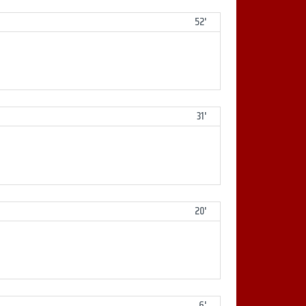
52'
31'
20'
6'