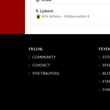
R. Ljubicic
AEK Athens - Middenvelder #
FR12.NL
FEYE
COMMUNITY
FOT
CONTACT
SPE
VOETBALPOOL
BLE
STA
CHA