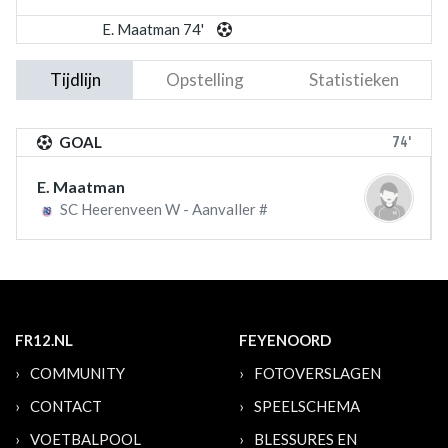
E. Maatman 74'
Tijdlijn
Opstelling
Statistieken
74'
GOAL
E. Maatman
SC Heerenveen W - Aanvaller #
FR12.NL
FEYENOORD
COMMUNITY
FOTOVERSLAGEN
CONTACT
SPEELSCHEMA
VOETBALPOOL
BLESSURES EN