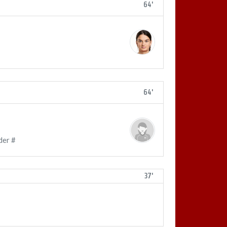
64'
64'
der #
37'