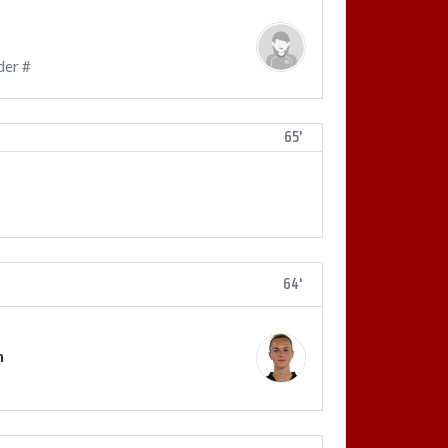
der #
65'
64'
n