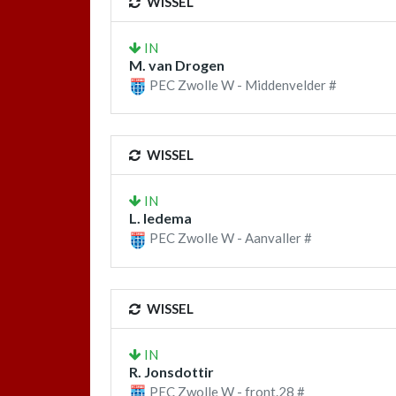
WISSEL
IN
M. van Drogen
PEC Zwolle W - Middenvelder #
WISSEL
IN
L. Iedema
PEC Zwolle W - Aanvaller #
WISSEL
IN
R. Jonsdottir
PEC Zwolle W - front.28 #