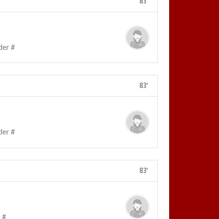
83'
der #
83'
der #
83'
 #