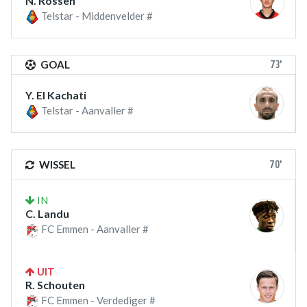
N. Rossen
Telstar - Middenvelder #
73'
GOAL
Y. El Kachati
Telstar - Aanvaller #
70'
WISSEL
IN
C. Landu
FC Emmen - Aanvaller #
UIT
R. Schouten
FC Emmen - Verdediger #