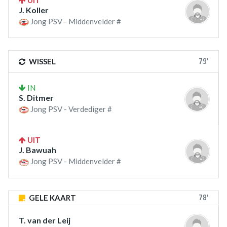
UIT
J. Koller
Jong PSV - Middenvelder #
79'
WISSEL
IN
S. Ditmer
Jong PSV - Verdediger #
UIT
J. Bawuah
Jong PSV - Middenvelder #
78'
GELE KAART
T. van der Leij