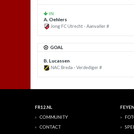
IN
A. Oehlers
Jong FC Utrecht - Aanvaller #
GOAL
B. Lucassen
NAC Breda - Verdediger #
FR12.NL
FEYE
COMMUNITY
FOT
CONTACT
SPE