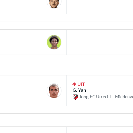
UIT
G. Yah
Jong FC Utrecht - Middenv