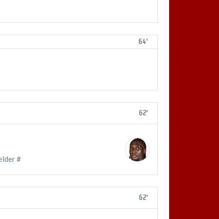
64'
62'
elder #
62'