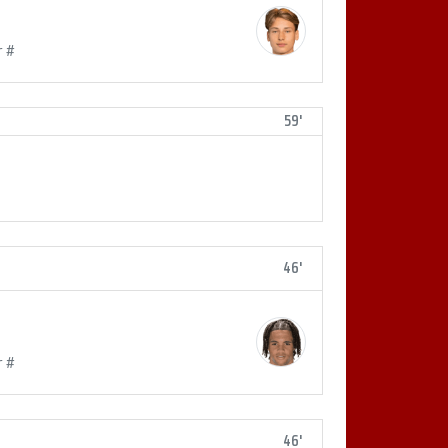
r #
59'
46'
r #
46'