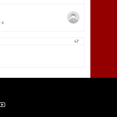
r #
42'