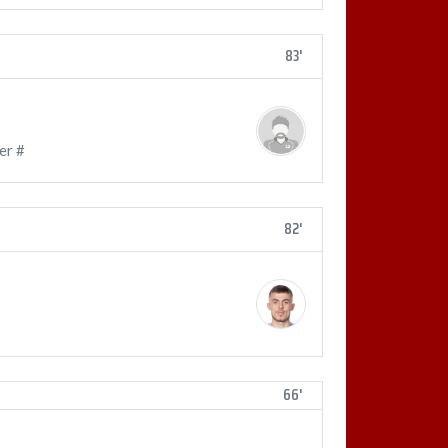
83'
er #
82'
66'