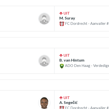
UIT
M. Suray
FC Dordrecht - Aanvaller #
UIT
B. van Hintum
ADO Den Haag - Verdedige
UIT
A. Segečić
FC Dordrecht - Aanvaller #