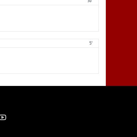
30'
5'