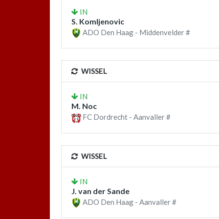
IN
S. Komljenovic
ADO Den Haag - Middenvelder #
WISSEL
IN
M. Noc
FC Dordrecht - Aanvaller #
WISSEL
IN
J. van der Sande
ADO Den Haag - Aanvaller #