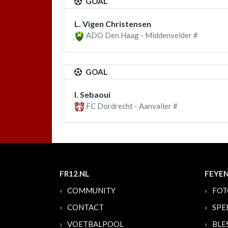
GOAL
L. Vigen Christensen
ADO Den Haag - Middenvelder #
GOAL
I. Sebaoui
FC Dordrecht - Aanvaller #
FR12.NL
FEYE
COMMUNITY
FOT
CONTACT
SPE
VOETBALPOOL
BLE