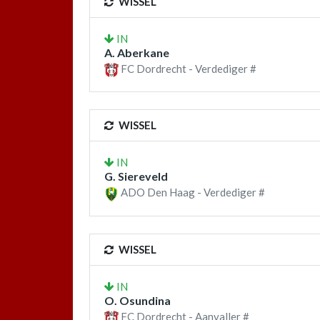
WISSEL
IN
A. Aberkane
FC Dordrecht - Verdediger #
WISSEL
IN
G. Siereveld
ADO Den Haag - Verdediger #
WISSEL
IN
O. Osundina
FC Dordrecht - Aanvaller #