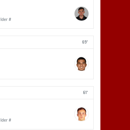
lder #
69'
61'
lder #