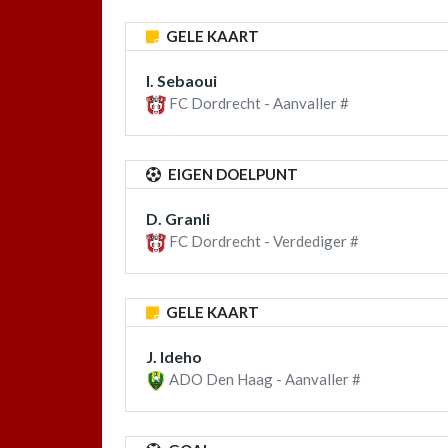
GELE KAART
I. Sebaoui
FC Dordrecht - Aanvaller #
EIGEN DOELPUNT
D. Granli
FC Dordrecht - Verdediger #
GELE KAART
J. Ideho
ADO Den Haag - Aanvaller #