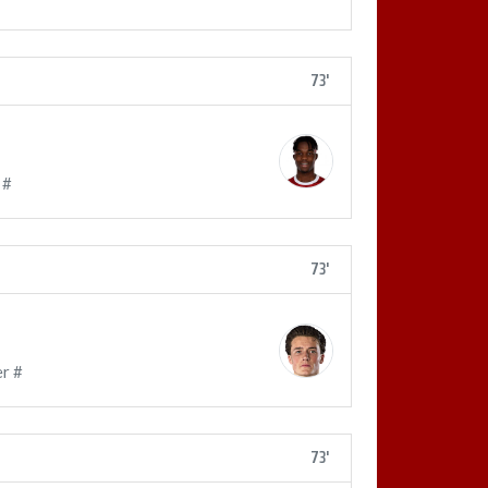
73'
 #
73'
r #
73'