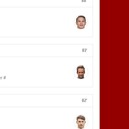
88'
83'
r #
82'