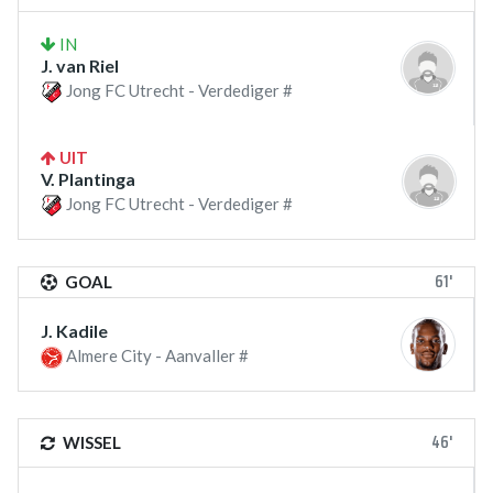
IN
J. van Riel
Jong FC Utrecht - Verdediger #
UIT
V. Plantinga
Jong FC Utrecht - Verdediger #
61'
GOAL
J. Kadile
Almere City - Aanvaller #
46'
WISSEL