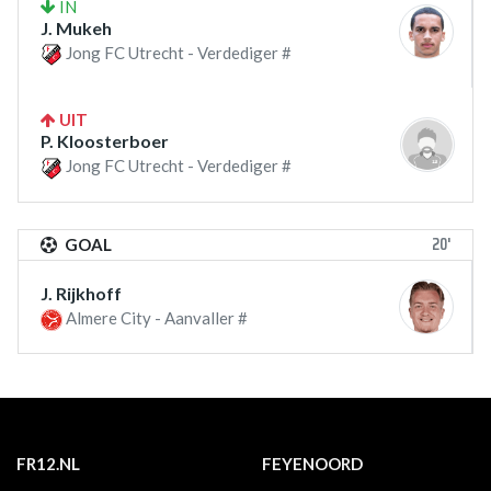
IN
J. Mukeh
Jong FC Utrecht - Verdediger #
UIT
P. Kloosterboer
Jong FC Utrecht - Verdediger #
20'
GOAL
J. Rijkhoff
Almere City - Aanvaller #
FR12.NL
FEYENOORD