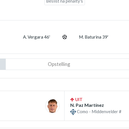
Beslist na penalty's
A. Vergara 46'
M. Baturina 39'
Opstelling
UIT
N. Paz Martínez
Como - Middenvelder #