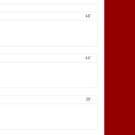
46'
44'
39'