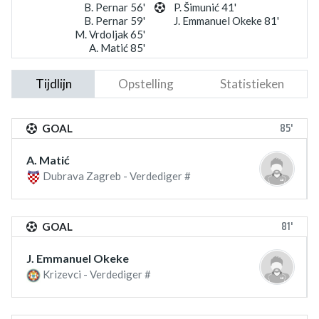
B. Pernar 56'
P. Šimunić 41'
B. Pernar 59'
J. Emmanuel Okeke 81'
M. Vrdoljak 65'
A. Matić 85'
Tijdlijn
Opstelling
Statistieken
85'
GOAL
A. Matić
Dubrava Zagreb - Verdediger #
81'
GOAL
J. Emmanuel Okeke
Krizevci - Verdediger #