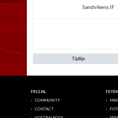
Sandvikens IF
Tijdlijn
FR12.NL
FEYE
COMMUNITY
MAN
CONTACT
FOT
VOETBALPOOL
SPE