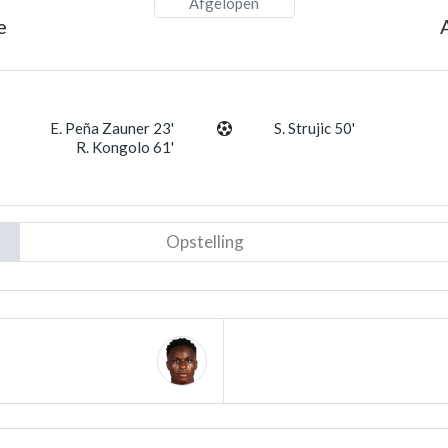
Afgelopen
e
E. Peña Zauner 23'
S. Strujic 50'
R. Kongolo 61'
Opstelling