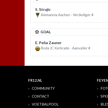
S. Strujic
Alemannia Aachen - Verdediger #
GOAL
E. Peña Zauner
Roda JC Kerkrade - Aanvaller #
FR12.NL
FEYE
COMMUNITY
FOT
CONTACT
SPE
VOETBALPOOL
BLE