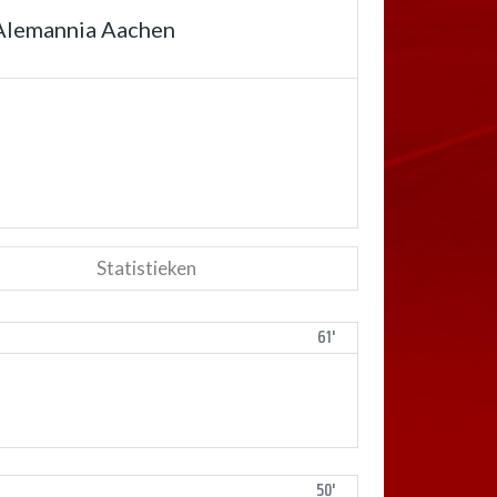
Alemannia Aachen
Statistieken
61'
50'