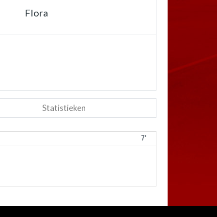
Flora
Statistieken
7'