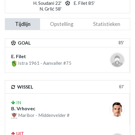
H. Soudani 22'
E. Filet 85'
N. Grlić 58'
Tijdlijn
Opstelling
Statistieken
85'
GOAL
E. Filet
Istra 1961 - Aanvaller #75
61'
WISSEL
IN
B. Vrhovec
Maribor - Middenvelder #
UIT