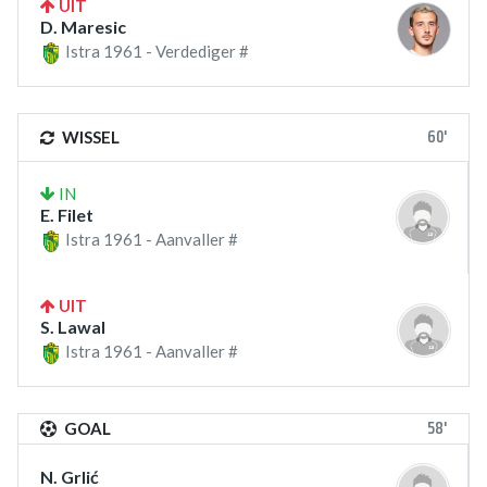
UIT
D. Maresic
Istra 1961 - Verdediger #
60'
WISSEL
IN
E. Filet
Istra 1961 - Aanvaller #
UIT
S. Lawal
Istra 1961 - Aanvaller #
58'
GOAL
N. Grlić