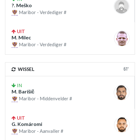
?. Meško
Maribor - Verdediger #
UIT
M. Milec
Maribor - Verdediger #
61'
WISSEL
IN
M. Barišič
Maribor - Middenvelder #
UIT
G. Komáromi
Maribor - Aanvaller #