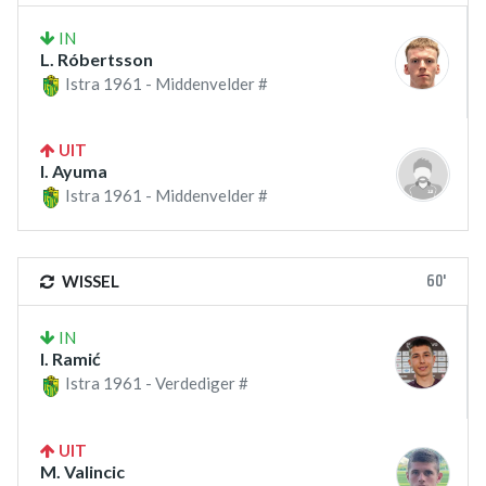
IN
L. Róbertsson
Istra 1961 - Middenvelder #
UIT
I. Ayuma
Istra 1961 - Middenvelder #
60'
WISSEL
IN
I. Ramić
Istra 1961 - Verdediger #
UIT
M. Valincic