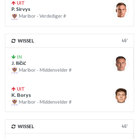
UIT
P. Sirvys
Maribor - Verdediger #
46'
WISSEL
IN
J. Iličić
Maribor - Middenvelder #
UIT
K. Borys
Maribor - Middenvelder #
46'
WISSEL